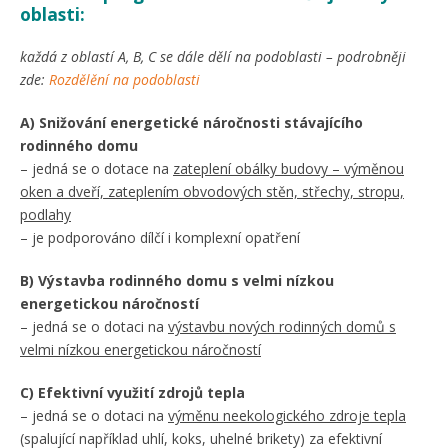
oblasti:
každá z oblastí A, B, C se dále dělí na podoblasti – podrobněji
zde:
Rozdělění na podoblasti
A) Snižování energetické náročnosti stávajícího
rodinného domu
– jedná se o dotace na
zateplení obálky budovy – výměnou
oken a dveří, zateplením obvodových stěn, střechy, stropu,
podlahy
– je podporováno dílčí i komplexní opatření
B) Výstavba rodinného domu s velmi nízkou
energetickou náročností
– jedná se o dotaci na
výstavbu nových rodinných domů s
velmi nízkou energetickou náročností
C) Efektivní využití zdrojů tepla
– jedná se o dotaci na
výměnu neekologického zdroje tepla
(spalující například uhlí, koks, uhelné brikety) za efektivní