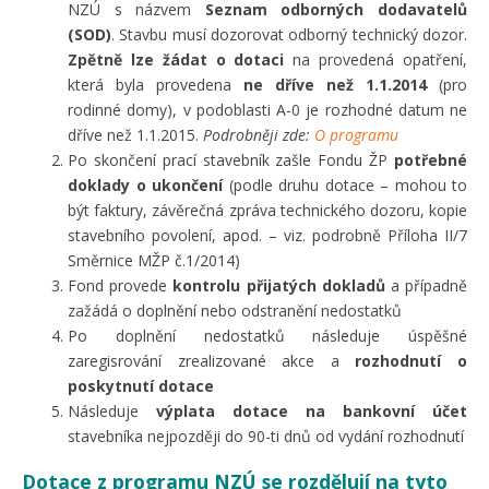
NZÚ s názvem
Seznam odborných dodavatelů
(SOD)
. Stavbu musí dozorovat odborný technický dozor.
Zpětně lze žádat o dotaci
na provedená opatření,
která byla provedena
ne dříve než 1.1.2014
(pro
rodinné domy), v podoblasti A-0 je rozhodné datum ne
dříve než 1.1.2015.
Podrobněji zde:
O programu
Po skončení prací stavebník zašle Fondu ŽP
potřebné
doklady o ukončení
(podle druhu dotace – mohou to
být faktury, závěrečná zpráva technického dozoru, kopie
stavebního povolení, apod. – viz. podrobně Příloha II/7
Směrnice MŽP č.1/2014)
Fond provede
kontrolu přijatých dokladů
a případně
zažádá o doplnění nebo odstranění nedostatků
Po doplnění nedostatků následuje úspěšné
zaregisrování zrealizované akce a
rozhodnutí o
poskytnutí dotace
Následuje
výplata dotace na bankovní účet
stavebníka nejpozději do 90-ti dnů od vydání rozhodnutí
Dotace z programu NZÚ se rozdělují na tyto