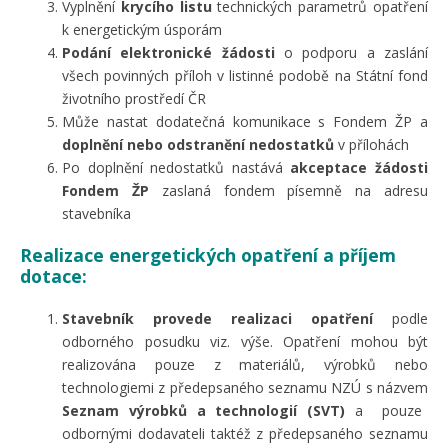
Vyplnění
krycího listu
technických parametrů opatření
k energetickým úsporám
Podání elektronické žádosti
o podporu a zaslání
všech povinných příloh v listinné podobě na Státní fond
životního prostředí ČR
Může nastat dodatečná komunikace s Fondem ŽP a
doplnění nebo odstranění nedostatků
v přílohách
Po doplnění nedostatků nastává
akceptace žádosti
Fondem ŽP
zaslaná fondem písemně na adresu
stavebníka
Realizace energetických opatření a příjem
dotace:
Stavebník provede realizaci opatření
podle
odborného posudku viz. výše. Opatření mohou být
realizována pouze z materiálů, výrobků nebo
technologiemi z předepsaného seznamu NZÚ s názvem
Seznam výrobků a technologií (SVT)
a pouze
odbornými dodavateli taktéž z předepsaného seznamu