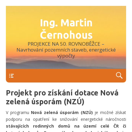
Ing. Martin
Černohous
PROJEKCE NA 50. ROVNOBĚŽCE –
Navrhování pozemních staveb, energetické
výpočty
Menu
Projekt pro získání dotace Nová
zelená úsporám (NZÚ)
V programu
Nová zelená úsporám (NZÚ)
je možné získat
podporu na opatření ke snižování energetické náročnosti
stávajících rodinných domů na území celé ČR či