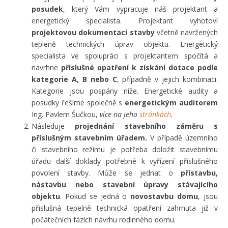
posudek
, který Vám vypracuje náš projektant a
energetický specialista. Projektant vyhotoví
projektovou dokumentaci stavby
včetně navržených
tepleně technických úprav objektu. Energetický
specialista ve spolupráci s projektantem spočítá a
navrhne
příslušné opatření k získání dotace podle
kategorie A, B nebo C
, případně v jejich kombinaci.
Kategorie jsou pospány níže. Energetické audity a
posudky řešíme společně s
energetickým auditorem
Ing. Pavlem Šučkou,
více na jeho
stránkách
.
Následuje
projednání stavebního záměru s
příslušným stavebním úřadem.
V případě územního
či stavebního režimu je potřeba doložit stavebnímu
úřadu další doklady potřebné k vyřízení příslušného
povolení stavby. Může se jednat o
přístavbu,
nástavbu nebo stavební úpravy
stávajícího
objektu
. Pokud se jedná o
novostavbu domu
, jsou
přislušná tepelně technická opatření zahrnuta již v
počátečních fázích návrhu rodinného domu.