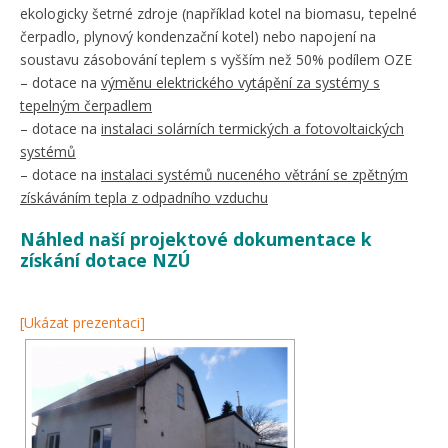
ekologicky šetrné zdroje (například kotel na biomasu, tepelné
čerpadlo, plynový kondenzační kotel) nebo napojení na
soustavu zásobování teplem s vyšším než 50% podílem OZE
– dotace na
výměnu elektrického vytápění za systémy s
tepelným čerpadlem
– dotace na
instalaci solárních termických a fotovoltaických
systémů
– dotace na
instalaci systémů nuceného větrání se zpětným
získáváním tepla z odpadního vzduchu
Náhled naší projektové dokumentace k
získání dotace NZÚ
[Ukázat prezentaci]