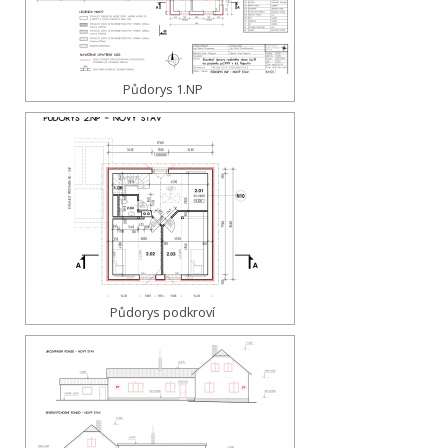
Půdorys 1.NP
Půdorys podkroví