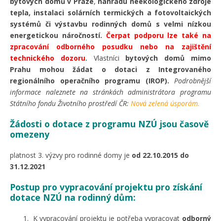
bytových domů v Praze
,
náhradu neekologického zdroje
tepla, instalaci solárních termických a fotovoltaických
systémů či výstavbu rodinných domů s velmi nízkou
energetickou náročností.
Čerpat podporu lze také na
zpracování odborného posudku nebo na zajištění
technického dozoru
.
Vlastníci
bytových domů mimo
Prahu mohou žádat o dotaci z Integrovaného
regionálního operačního programu (IROP).
Podrobnější
informace naleznete na stránkách administrátora programu
Státního fondu Životního prostředí ČR:
Nová zelená úsporám
.
Žádosti o dotace z programu NZÚ jsou časově
omezeny
platnost 3. výzvy pro rodinné domy je
od 22.10.2015 do
31.12.2021
Postup pro vypracování projektu pro získání
dotace NZÚ na rodinný dům:
K vypracování projektu je potřeba vypracovat
odborný