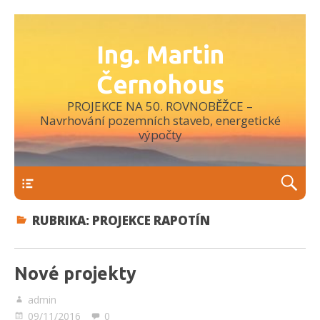
Ing. Martin
Černohous
PROJEKCE NA 50. ROVNOBĚŽCE –
Navrhování pozemních staveb, energetické
výpočty
Menu
RUBRIKA:
PROJEKCE RAPOTÍN
Nové projekty
admin
09/11/2016
0